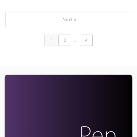
Next »
1
2
…
4