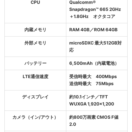
CPU
Qualcomm®
Snapdragon™ 665 2GHz
＋1.8GHz オクタコア
内蔵メモリ
RAM 4GB／ROM 64GB
外部メモリ
microSDXC 最大512GB対
応
バッテリー
6,500mAh（内蔵電池）
LTE通信速度
受信時最大 400Mbps
送信時最大 75Mbps
ディスプレイ
約10.1インチ／TFT
WUXGA 1,920×1,200
カメラ（イン/アウト）
約800万画素 CMOS F値
2.0