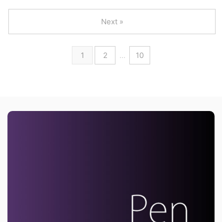
Next »
1
2
…
10