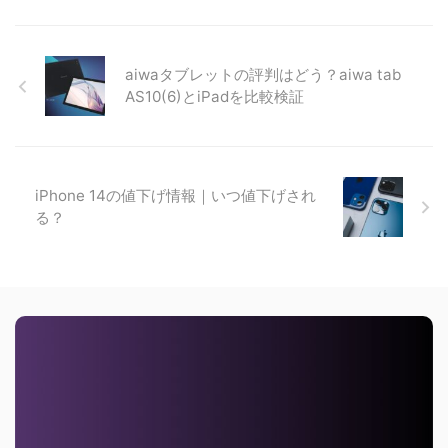
aiwaタブレットの評判はどう？aiwa tab
AS10(6)とiPadを比較検証
iPhone 14の値下げ情報｜いつ値下げされ
る？