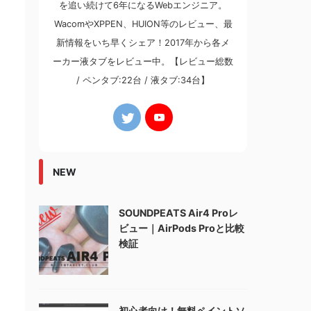
を追い続けて6年になるWebエンジニア。
WacomやXPPEN、HUION等のレビュー、最
新情報をいち早くシェア！2017年から各メ
ーカー液タブをレビュー中。【レビュー総数
/ ペンタブ:22台 / 液タブ:34台】
NEW
SOUNDPEATS Air4 Proレ
ビュー｜AirPods Proと比較
検証
初心者向け！無料ペイントソ