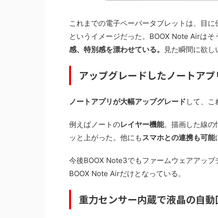
これまでの電子ペーパータブレットは、目に
というイメージだった。BOOX Note Ai
感、特別感を漂わせている。
見た瞬間に欲し
アップグレードしたノートアプ
ノートアプリが大幅アップグレード
して、こ
例えばノートの
レイヤー機能
。描画した線の
ッと上がった。他にも
スマホとの連携も可能
今後BOOX Note3でもファームウェアア
BOOX Note Airだけとなっている。
重力センサー内蔵で液晶の自動