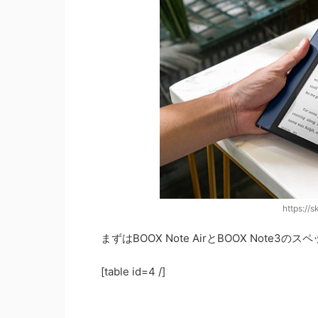
https://
まずはBOOX Note AirとBOOX Note3
[table id=4 /]