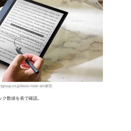
sktgroup.co.jp/boox-note-air/参照
のスペック数値を表で確認。