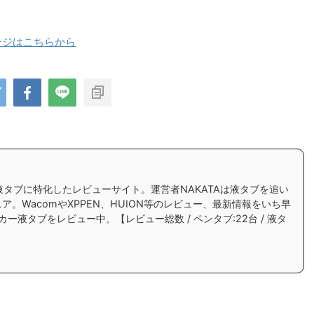
ページはこちらから
ンタブ、液タブに特化したレビューサイト。運営者NAKATAは液タブを追い
ア。WacomやXPPEN、HUION等のレビュー、最新情報をいち早
カー液タブをレビュー中。【レビュー総数 / ペンタブ:22台 / 液タ