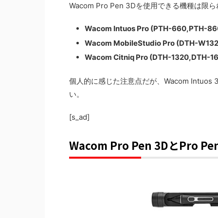
Wacom Pro Pen 3Dを使用できる機
Wacom Intuos Pro (PTH-660,PTH-86
Wacom MobileStudio Pro (DTH-W13
Wacom Citniq Pro (DTH-1320,DTH-1
個人的に感じた注意点だが、Wacom Intu
い。
[s_ad]
Wacom Pro Pen 3DとPro P