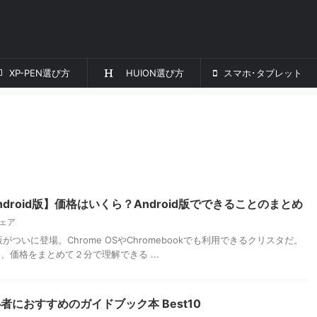
XP-PEN選び方
HUION選び方
スマホ･タブレット
NT Android版】価格はいくら？Android版でできることのまとめ
ェア
droid版がついに登場。Chrome OSやChromebookでも利用できるクリスタだ。
と、価格をまとめて２分で理解できる ...
におすすめのガイドブック本 Best10