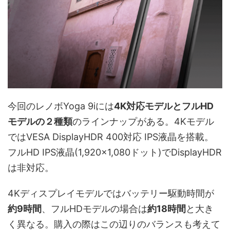
今回のレノボYoga 9iには
4K対応モデルとフルHD
モデルの２種類
のラインナップがある。4Kモデル
ではVESA DisplayHDR 400対応 IPS液晶を搭載。
フルHD IPS液晶(1,920×1,080ドット)でDisplayHDR
は非対応。
4Kディスプレイモデルではバッテリー駆動時間が
約9時間
、フルHDモデルの場合は
約18時間
と大き
く異なる。購入の際はこの辺りのバランスも考えて