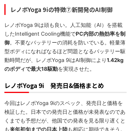
レノボYoga 9iの特徴⑦新開発のAI制御
レノボYoga 9iは頭も良い。人工知能（AI）を搭載
したIntelligent Cooling機能で
PC内部の熱効率を制
御
。不要なバッテリーの消耗を防いでいる。軽量薄
型ボディになればなるほど問題となるバッテリー駆
動時間だが、レノボYoga 9iはAI制御により
1.42kg
のボディで最大18駆動
を実現させた。
レノボYoga 9i 発売日&価格まとめ
今回はレノボYoga 9iのスペック、発売日と価格を
検証した。日本での発売日と価格が未発表なのであ
くまでも予想だが、他国での発表を見る限り遅くと
も
来年初旬までの日本上陸
も相応に期待できそう。