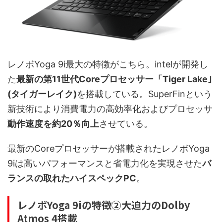
レノボYoga 9i最大の特徴がこちら。intelが開発し
た
最新の第11世代Coreプロセッサー「Tiger Lake｣
(タイガーレイク)
を搭載している。SuperFinという
新技術により消費電力の高効率化およびプロセッサ
動作速度を約20％向上
させている。
最新のCoreプロセッサーが搭載されたレノボYoga
9iは高いパフォーマンスと省電力化を実現させた
バ
ランスの取れたハイスペックPC
。
レノボYoga 9iの特徴②大迫力のDolby
Atmos 4搭載