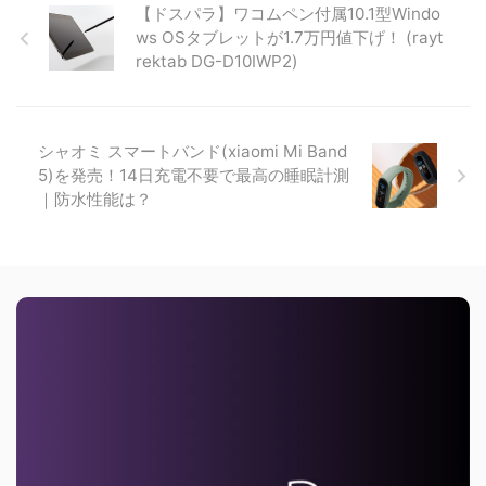
【ドスパラ】ワコムペン付属10.1型Windo
ws OSタブレットが1.7万円値下げ！ (rayt
rektab DG-D10IWP2)
シャオミ スマートバンド(xiaomi Mi Band
5)を発売！14日充電不要で最高の睡眠計測
｜防水性能は？