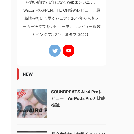
を追い続けて6年になるWebエンジニア。
WacomやXPPEN、HUION等のレビュー、最
新情報をいち早くシェア！2017年から各メ
ーカー液タブをレビュー中。【レビュー総数
/ ペンタブ:22台 / 液タブ:34台】
NEW
SOUNDPEATS Air4 Proレ
ビュー｜AirPods Proと比較
検証
初心者向け！無料ペイントソ