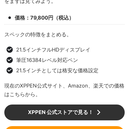
をまずは見てみよう。
価格：79,800円（税込）
スペックの特徴をまとめる。
21.5インチフルHDディスプレイ
筆圧16384レベル対応ペン
21.5インチとしては格安な価格設定
現在のXPPEN公式サイト、Amazon、楽天での価格
はこちらから。
XPPEN 公式ストアで見る！