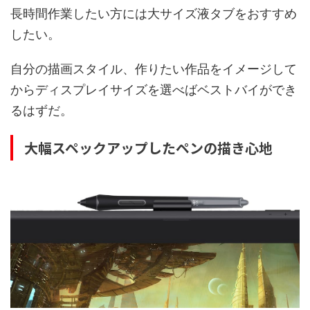
長時間作業したい方には大サイズ液タブをおすすめ
したい。
自分の描画スタイル、作りたい作品をイメージして
からディスプレイサイズを選べばベストバイができ
るはずだ。
大幅スペックアップしたペンの描き心地