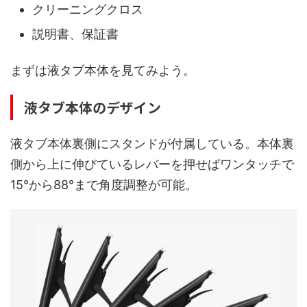
クリーニングクロス
説明書、保証書
まずは液タブ本体を見てみよう。
液タブ本体のデザイン
液タブ本体裏側にスタンドが付属している。本体裏
側から上に伸びているレバーを押せばワンタッチで
15°から88°まで角度調整が可能。