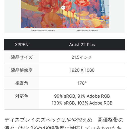
XPPEN
Artist 22 Plus
液晶サイズ
21.5インチ
液晶解像度
1920 X 1080
視野角
178°
対応色
99% sRGB, 91% Adobe RGB
130% sRGB, 103% Adobe RGB
ディスプレイのスペックはやや控えめ。高価格帯の
液タブだと2Kや4K解像度に対応しているものもあ