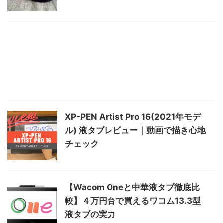
XP-PEN Artist Pro 16(2021年モデ
ル) 液タブレビュー｜動画で描き心地
チェック
【Wacom Oneと中華液タブ徹底比
較】４万円台で買えるワコム13.3型
液タブの実力