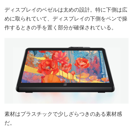
ディスプレイのベゼルは太めの設計。特に下側は広
めに取られていて、ディスプレイの下側をペンで操
作するときの手を置く部分が確保されている。
素材はプラスチックで少しざらつきのある素材感
だ。