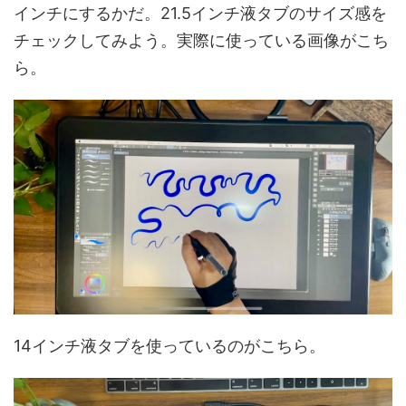
インチにするかだ。21.5インチ液タブのサイズ感を
チェックしてみよう。実際に使っている画像がこち
ら。
14インチ液タブを使っているのがこちら。