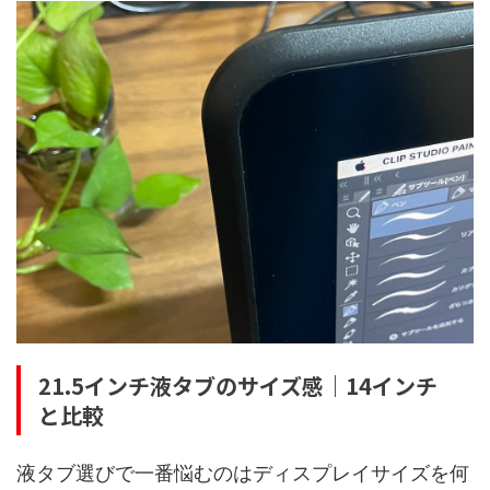
21.5インチ液タブのサイズ感｜14インチ
と比較
液タブ選びで一番悩むのはディスプレイサイズを何