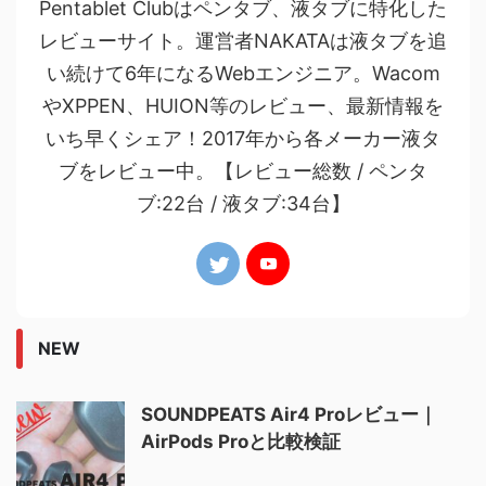
Pentablet Clubはペンタブ、液タブに特化した
レビューサイト。運営者NAKATAは液タブを追
い続けて6年になるWebエンジニア。Wacom
やXPPEN、HUION等のレビュー、最新情報を
いち早くシェア！2017年から各メーカー液タ
ブをレビュー中。【レビュー総数 / ペンタ
ブ:22台 / 液タブ:34台】
NEW
SOUNDPEATS Air4 Proレビュー｜
AirPods Proと比較検証