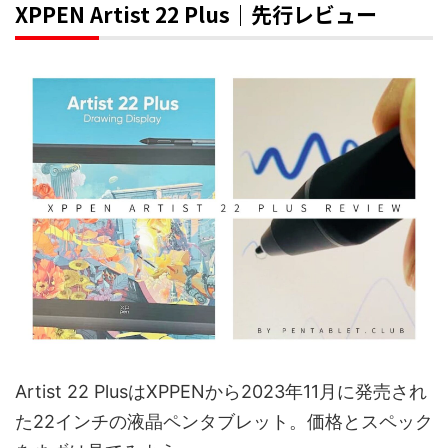
XPPEN Artist 22 Plus｜先行レビュー
Artist 22 PlusはXPPENから2023年11月に発売され
た22インチの液晶ペンタブレット。価格とスペック