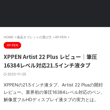
HOME
>
液晶タブレットの選び方
>
XP-PEN
>
XP-PEN
XPPEN Artist 22 Plus レビュー｜筆圧
16384レベル対応21.5インチ液タブ
2023-11-25
XPPENの21.5インチ液タブ、Artist 22 Plusの開封
レビュー。業界初の筆圧16384レベル対応のペン、
解像度フルHDディスプレイ液タブの実力とは。