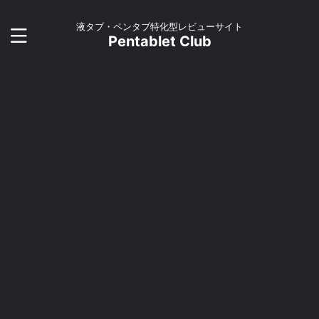
液タブ・ペンタブ特化型レビューサイト
Pentablet Club