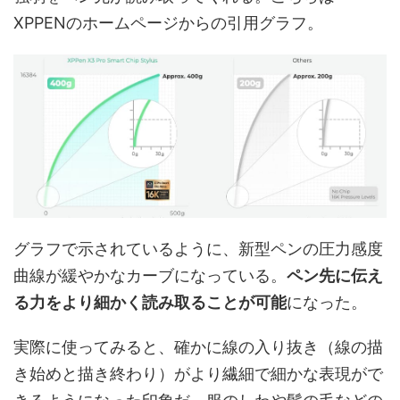
XPPENのホームページからの引用グラフ。
グラフで示されているように、新型ペンの圧力感度
曲線が緩やかなカーブになっている。
ペン先に伝え
る力をより細かく読み取ることが可能
になった。
実際に使ってみると、確かに線の入り抜き（線の描
き始めと描き終わり）がより繊細で細かな表現がで