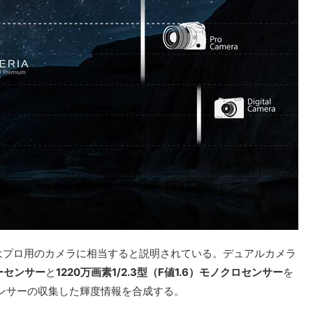
てはプロ用のカメラに相当すると説明されている。デュアルカメラ
ラーセンサー
と
1220万画素1/2.3型（F値1.6）モノクロセンサー
を
ンサーの収集した輝度情報を合成する。