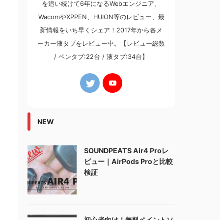
を追い続けて6年になるWebエンジニア。
WacomやXPPEN、HUION等のレビュー、最
新情報をいち早くシェア！2017年から各メ
ーカー液タブをレビュー中。【レビュー総数
/ ペンタブ:22台 / 液タブ:34台】
NEW
SOUNDPEATS Air4 Proレ
ビュー｜AirPods Proと比較
検証
初心者向け！無料ペイントソ