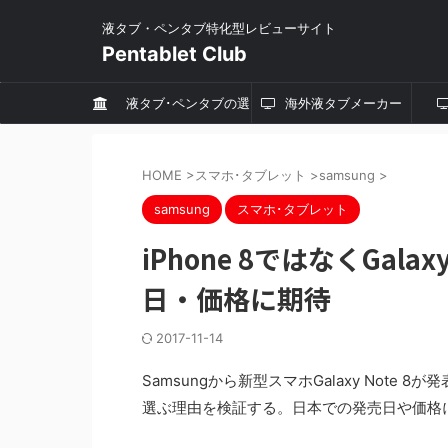
液タブ・ペンタブ特化型レビューサイト
Pentablet Club
液タブ･ペンタブの選
海外液タブメーカー
び方
HOME
>
スマホ･タブレット
>
samsung
>
samsung
スマホ･タブレット
iPhone 8ではなくGal
日・価格に期待
2017-11-14
Samsungから新型スマホGalaxy Note 8が発表さ
選ぶ理由を検証する。日本での発売日や価格