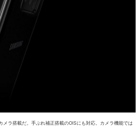
ルカメラ搭載だ。手ぶれ補正搭載のOISにも対応。カメラ機能では