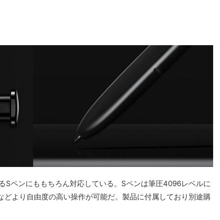
特徴といえるSペンにももちろん対応している。Sペンは筆圧4096レベルに
などより自由度の高い操作が可能だ。製品に付属しており別途購