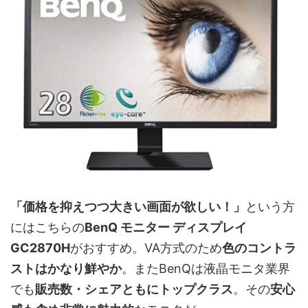
「価格を抑えつつ大きい画面が欲しい！」
という方
にはこちらの
BenQ モニター ディスプレイ
GC2870H
がおすすめ。VA方式のため
色のコントラ
ストはかなり鮮やか
。またBenQは液晶モニタ業界
でも
販売数・シェアともにトップクラス
。その
安心