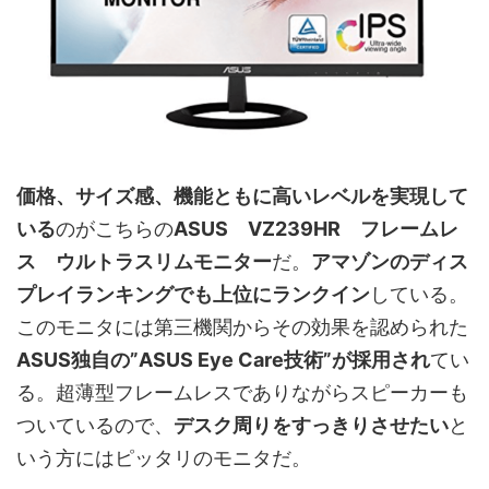
価格、サイズ感、機能ともに高いレベルを実現して
いる
のがこちらの
ASUS VZ239HR フレームレ
ス ウルトラスリムモニター
だ。
アマゾンのディス
プレイランキングでも上位にランクイン
している。
このモニタには第三機関からその効果を認められた
ASUS独自の”ASUS Eye Care技術”が採用され
てい
る。超薄型フレームレスでありながらスピーカーも
ついているので、
デスク周りをすっきりさせたい
と
いう方にはピッタリのモニタだ。