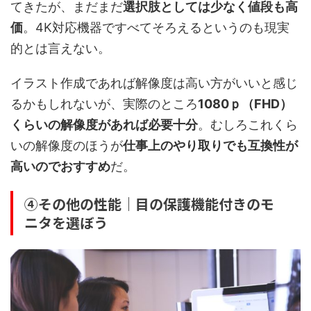
てきたが、まだまだ
選択肢としては少なく値段も高
価
。4K対応機器ですべてそろえるというのも現実
的とは言えない。
イラスト作成であれば解像度は高い方がいいと感じ
るかもしれないが、実際のところ
1080ｐ（FHD）
くらいの解像度があれば必要十分
。むしろこれくら
いの解像度のほうが
仕事上のやり取りでも互換性が
高いのでおすすめ
だ。
④その他の性能｜目の保護機能付きのモ
ニタを選ぼう