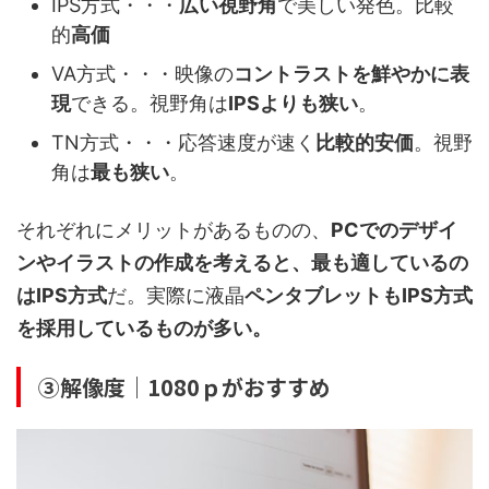
IPS方式・・・
広い視野角
で美しい発色。比較
的
高価
VA方式・・・映像の
コントラストを鮮やかに表
現
できる。視野角は
IPSよりも狭い
。
TN方式・・・応答速度が速く
比較的安価
。視野
角は
最も狭い
。
それぞれにメリットがあるものの、
PCでのデザイ
ンやイラストの作成を考えると、最も適しているの
はIPS方式
だ。実際に液晶
ペンタブレットもIPS方式
を採用しているものが多い。
③解像度｜1080ｐがおすすめ