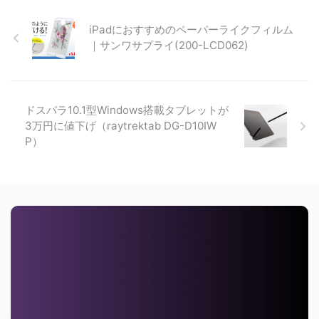
iPadにおすすめのペーパーライクフィルム
｜サンワサプライ(200-LCD062)
ドスパラ10.1型Windows搭載タブレットが
3万円に値下げ（raytrektab DG-D10IW
P）