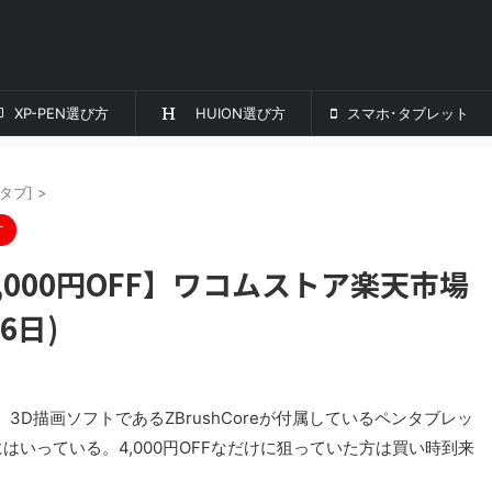
XP-PEN選び方
HUION選び方
スマホ･タブレット
ンタブ]
>
方
情報 4,000円OFF】ワコムストア楽天市場
6日)
D描画ソフトであるZBrushCoreが付属しているペンタブレッ
覧にはいっている。4,000円OFFなだけに狙っていた方は買い時到来