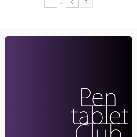
1
…
6
7