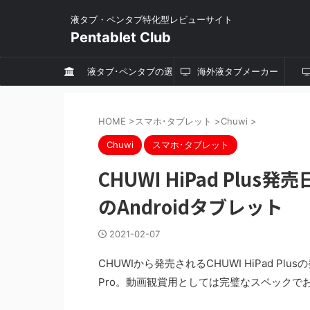
液タブ・ペンタブ特化型レビューサイト
Pentablet Club
液タブ･ペンタブの選
海外液タブメーカー
び方
HOME
>
スマホ･タブレット
>
Chuwi
>
Chuwi
スマホ･タブレット
CHUWI HiPad Plus
のAndroidタブレット
2021-02-07
CHUWIから発売されるCHUWI HiPad Pl
Pro。動画観賞用としては完璧なスペックで