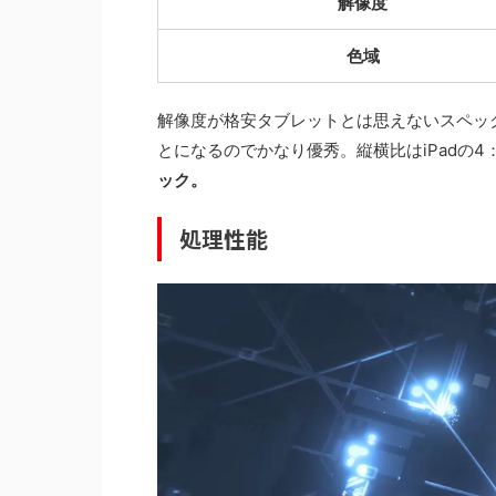
解像度
色域
解像度が格安タブレットとは思えないスペック
とになるのでかなり優秀。縦横比はiPadの4
ック。
処理性能