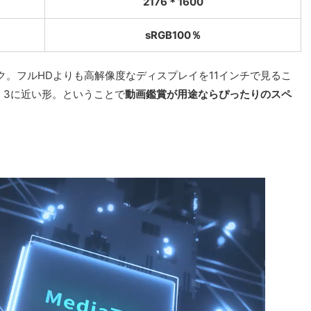
2176＊1600
sRGB100％
。フルHDよりも高解像度なディスプレイを11インチで見るこ
：3に近い形。ということで
動画鑑賞が用途ならぴったりのスペ