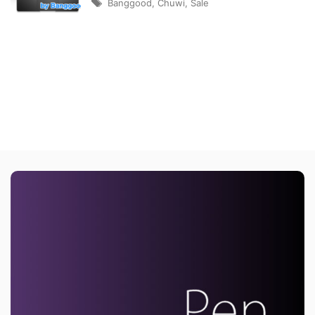
Banggood
,
Chuwi
,
Sale